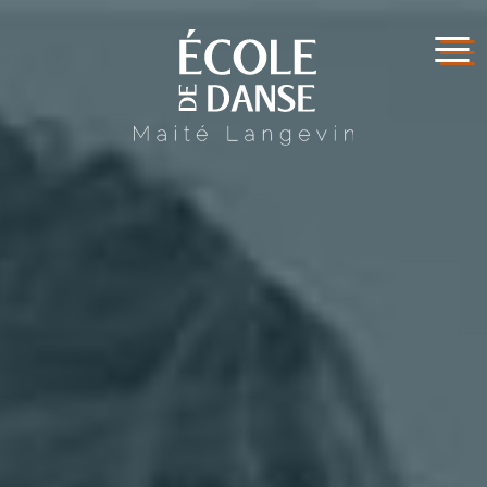
≡
ACCUEI
L
LES
COURS
LES
PROFE
SSEUR
S