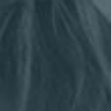
UNE
CIE
JUNIO
R
COURS
DÉCOU
VERTE
S
CONTA
CT